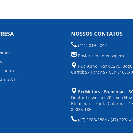
PRESA
NOSSOS CONTATOS
(41) 3019-4042
omos
Enviar uma mensagem
s
Rua Anne Frank 3275, Boque
contrar
Curitiba - Paraná - CEP 81650-
trita ATF
PecMotors - Blumenau - SC
Doutor Fúlvio Luz 209, Vila Nova
Blumenau - Santa Catarina - C
89035-185
(47) 3288-8884 - (47) 3234-