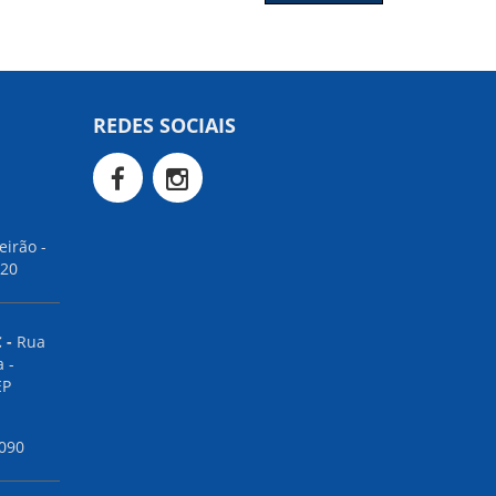
REDES SOCIAIS
irão -
020
 -
Rua
 -
EP
4090