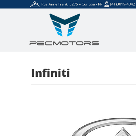
Rua Anne Frank, 3275 – Curitiba - PR
(41)3019-4042
Marcas
Marca: Infiniti
Infiniti