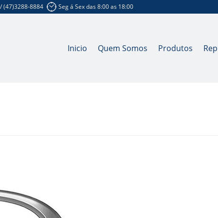
 / (47)3288-8884
Seg á Sex das 8:00 as 18:00
Inicio
Quem Somos
Produtos
Rep